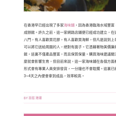
在香港早已經出現了多家
海味舖
，因為香港臨海水域豐富
成辦館。許久之前，這一家網路店鋪便已經成功建立，在
八門，有人喜歡買花膠，有人喜歡買海鮮，但凡是說到上
可以將它送給周圍的人，絕對有面子。它憑藉著物美價廉
館，這裏不僅產品豐富，而且保質保量。購買海味建議關
麼就會影響生育，但目前來說，這一家海味鋪在各個方面
形式會有專業人員安排發貨，一分鐘也不會耽擱。這裏已
3~4天之內便會拿到成品，效率較高。
BY
百搭 港潮