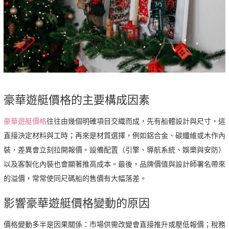
豪華遊艇價格的主要構成因素
豪華遊艇價格
往往由幾個明確項目交織而成，先有船體設計與尺寸，這
直接決定材料與工時；再來是材質選擇，例如鋁合金、碳纖維或木作內
裝，差異會立刻拉開報價。設備配置（引擎、導航系統、娛樂與安防）
以及客製化內裝也會顯著推高成本。最後，品牌價值與設計師署名帶來
的溢價，常常使同尺碼船的售價有大幅落差。
影響豪華遊艇價格變動的原因
價格變動多半是因果關係：市場供需改變會直接推升或壓低報價；稅務