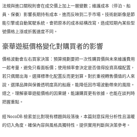
法規與進口關稅則會在成交價上加上一層變數；維護成本（停泊、船
員、保養）影響長期持有成本，進而反映到二手市場。技術創新像是節
能引擎或自動駕駛系統，會把原本的成本結構改寫，造成短期內某些型
號價格上漲或折舊速度不同。
豪華遊艇價格變化對購買者的影響
價格波動會左右買家決策：預算規劃要把一次性購買價與未來維護費用
一起考量，避免只看面板價；使用頻率會決定是否值得投資高檔配置，
若只偶爾出海，選擇標準化配置反而更划算。對於重視轉售價值的人來
說，選擇品牌與保養透明度高的船廠，能降低因市場波動帶來的風險。
總之，理解豪華遊艇價格的因果鏈，能讓購買更有依據，也能在談判時
把握重點。
經 NocoDB 檢索並比對現有標題與段落後，本篇刻意採用分析性且溫暖
的切入角度，確保內容與風格具獨特性，提供實用判斷與決策參考。