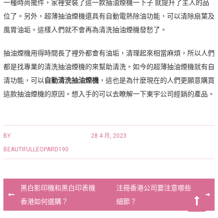
一種時尚擺件，家裡安裝了這一款抽油煙機一下子 就提升了主人的品
位了。另外，超薄抽油煙機還具有自動電熱除油功能，可以清除扇葉及
風胃油垢。這樣人們就不會再為清洗抽油煙機發愁了。
抽油煙機用得時間長了裡外都會有油垢，清理起來相當麻煩，所以人們
都是找專業的清洗抽油煙機的來幫助清洗。如今的超薄抽油煙機就有自
清功能，可以
自動清洗抽油煙機
，這也是為什麼現在的人們更願意購買
這款抽油煙機的原因。想入手的可以去瞭解一下東宇公司經銷的產品。
BY
28 4 月, 2023
BEAUTIFULLEOPARD190
Post
黑白影印機和黑白印表機
注冊香港公司要注意哪些
navigation
香港如何選購？
細節？