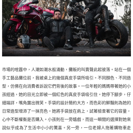
市場的喧囂中，人潮如潮水般涌動，攤販的叫賣聲此起彼落。站在一個
手工藝品攤位前，我被桌上的幾個真皮手袋所吸引。不同顏色、不同造
型，仿佛在向消費者訴說它們背後的故事。一位年輕的媽媽帶著她的小
孩經過，她的目光立即被一個紅色的真皮手袋吸引住。她停下腳步，仔
細端詳，嘴角露出微笑。手袋的設計簡約大方，而色彩的鮮豔則為她的
日常造型增添了一抹亮色。她將手袋放在肩上，試著檢查著它的容量，
心中不斷權衡是否購入。小孩則在一旁嬉戲，而這一瞬間的選擇對她來
說似乎成為了生活中小小的驚喜。另一旁，一位老婦人拖著購物車走