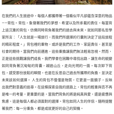
在我們的人生旅途中，每個人都攜帶著一個看似平凡卻蘊含深意的物品
——背包。背包，象徵著我們的夢想、希望以及所承載的責任。每當背
上這沉重的背包，仿佛同時背負著我們的過去與未來。就如同那名哲學
家所言：「人生就是一場旅行，而我們所選擇的行囊則決定了這段旅程
的精彩程度。」背包裡的重物，或許是我們的工作、家庭責任，甚至是
社會的期待。當我們向前邁進，這些重擔讓我們無法輕易忽視。然而，
正是這些挑戰讓我們成長。我們學會在困難中尋找出路，讓生命的蜕變
如同背負著沉甸甸的背囊，越過山丘，走向光明的一面。每次卸下背
包，感受那份放鬆的瞬間，也是在反思自己過去所攜帶的負擔，並決定
未來該如何選擇。 人生的背包不僅僅是物質，它更是一面鏡子，反映
出我們對意義的追尋。在這條探索自我的道路上，背包的輕重與否不再
是唯一的考量，更重要的是，當我們背負的將是純真與愛，還是疲憊與
焦慮，這是每個人都必須面對的選擇。背包如同人生的伴侶，隨時提醒
著我們：每一分重負，都是成就更好的自己的契機。