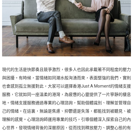
現代的生活是快節奏且競爭激烈，很多人也因此承載著不同程度的壓力
與困擾。有時候，當情緒如同潮水般洶湧而來，表面堅強的我們，實則
也會感到孤立無援對此，大家可以選擇香港Just A Moment的情緒支援
服務，它就如同一座溫柔的港灣，為疲憊的心靈提供了一片寧靜的棲息
地。情緒支援服務通過專業的心理諮詢，幫助個體識別、理解並管理自
己的情緒。在這裏，無論是焦慮、抑鬱還是失落，都能找到被聽見、被
理解的感覺。心理諮詢師運用專業的技巧，引導個體深入探索自己的內
心世界，發現情緒背後的深層原因，從而找到釋放壓力、調整心態的有