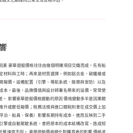
金融文化點樣同日常生活互相滲透。
響
因素 豪華遊艇價格往往由幾個明確項目交織而成，先有船
定材料與工時；再來是材質選擇，例如鋁合金、碳纖維或
開報價。設備配置（引擎、導航系統、娛樂與安防）以及
成本。最後，品牌價值與設計師署名帶來的溢價，常常使
差。 影響豪華遊艇價格變動的原因 價格變動多半是因果關
推升或壓低報價；稅務法規與進口關稅則會在成交價上加
停泊、船員、保養）影響長期持有成本，進而反映到二手
引擎或自動駕駛系統，會把原本的成本結構改寫，造成短
折舊速度不同。 豪華遊艇價格變化對購買者的影響 價格波