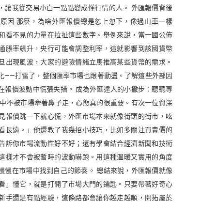
，讓我從交易小白一點點變成懂行情的人。 外匯報價背後
原因 那麼，為啥外匯報價總是忽上忽下，像過山車一樣
和看不見的力量在拉扯這些數字。舉例來說，當一國公佈
通脹率飆升，央行可能會調整利率，這就影響到該國貨幣
旦出現風波，大家的避險情緒立馬推高某些貨幣的需求。
化——打雷了，整個匯率市場也跟著動盪。了解這些外部因
在報價波動中慌張失措。 成為外匯達人的小撇步：聽聽專
戲中不被市場牽著鼻子走，心態真的很重要。有次一位資深
見報價跳一下就心慌，外匯市場本來就像街頭的街市，吆
看長遠。」他還教了我幾招小技巧，比如多關注買賣價的
告訴你市場流動性好不好；還有學會結合經濟新聞和技術
這樣才不會被暫時的波動嚇跑。用這種溫暖又實用的角度
慢慢在市場中找到自己的節奏。 總結來說，外匯報價就像
看」懂它，就是打開了市場大門的鑰匙。只要帶著好奇心
新手還是有點經驗，這條路都會讓你越走越順，開拓屬於