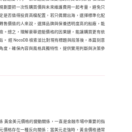
規劃要把一次性購買價與未來維護費用一起考量，避免只
定是否值得投資高檔配置，若只偶爾出海，選擇標準化配
轉售價值的人來說，選擇品牌與保養透明度高的船廠，能
險。總之，理解豪華遊艇價格的因果鏈，能讓購買更有依
。 經 NocoDB 檢索並比對現有標題與段落後，本篇刻意
角度，確保內容與風格具獨特性，提供實用判斷與決策參
係 黃金美元價格的變動關係，一直是金融市場中重要的指
元價格存在一種反向關係：當美元走強時，黃金價格通常