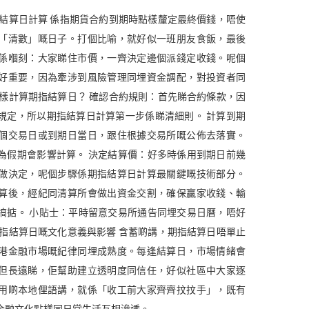
指結算日計算 係指期貨合約到期時點樣釐定最終價錢，唔使
「清數」嘅日子。打個比喻，就好似一班朋友食飯，最後
係嗰刻：大家睇住市價，一齊決定邊個派錢定收錢。呢個
好重要，因為牽涉到風險管理同埋資金調配，對投資者同
點樣計算期指結算日？ 確認合約規則：首先睇合約條款，因
規定，所以期指結算日計算第一步係睇清細則。 計算到期
個交易日或到期日當日，跟住根據交易所嘅公佈去落實。
為假期會影響計算。 決定結算價：好多時係用到期日前幾
做決定，呢個步驟係期指結算日計算最關鍵嘅技術部分。
算後，經紀同清算所會做出資金交割，確保贏家收錢、輸
搞掂。 小貼士：平時留意交易所通告同埋交易日曆，唔好
期指結算日嘅文化意義與影響 含蓄啲講，期指結算日唔單止
港金融市場嘅紀律同埋成熟度。每逢結算日，市場情緒會
但長遠睇，佢幫助建立透明度同信任，好似社區中大家逐
用啲本地俚語講，就係「收工前大家齊齊抆抆手」，既有