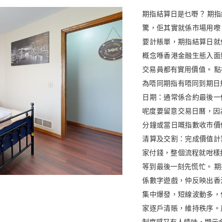
期指結算日是乜嘢？ 期
驚，佢其實就係市場用嚟
要計賬單，期指結算日就
概念喺香港金融生態入面
交易員都有實用價值。 
為唔同期指有唔同到期日
日期：通常係合約最後一
呢度要留意交易日曆，因
分鐘或當日嘅指數收市價
清算及交割：完成價值計
家付錢，整個流程就咁樣
等到最後一刻先慌忙。 
係數字遊戲，仲反映出香
集中爆發，短線波動多，
家逐戶清賬，維持秩序。