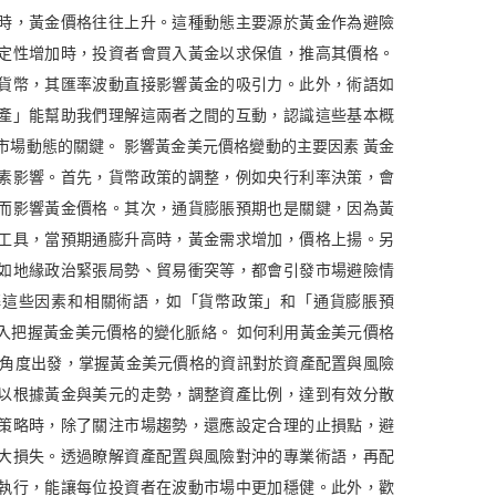
時，黃金價格往往上升。這種動態主要源於黃金作為避險
定性增加時，投資者會買入黃金以求保值，推高其價格。
貨幣，其匯率波動直接影響黃金的吸引力。此外，術語如
產」能幫助我們理解這兩者之間的互動，認識這些基本概
市場動態的關鍵。 影響黃金美元價格變動的主要因素 黃金
素影響。首先，貨幣政策的調整，例如央行利率決策，會
而影響黃金價格。其次，通貨膨脹預期也是關鍵，因為黃
工具，當預期通膨升高時，黃金需求增加，價格上揚。另
如地緣政治緊張局勢、貿易衝突等，都會引發市場避險情
解這些因素和相關術語，如「貨幣政策」和「通貨膨脹預
入把握黃金美元價格的變化脈絡。 如何利用黃金美元價格
資角度出發，掌握黃金美元價格的資訊對於資產配置與風險
以根據黃金與美元的走勢，調整資產比例，達到有效分散
策略時，除了關注市場趨勢，還應設定合理的止損點，避
大損失。透過瞭解資產配置與風險對沖的專業術語，再配
執行，能讓每位投資者在波動市場中更加穩健。此外，歡