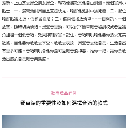
落街、上山定去屋企朋友屋企，輕巧便攜款真係自由到爆。幾個實用小
貼士：一，選電池耐用而且支援快充，唔好係派對中途死機；二，擺位
唔好貼牆太近，低頻會亂晒；三，備兩個播放清單——一個開趴、一個
放空，隨時切換情緒。想聲音更勁，可以試下簡單嘅音場調校或者靠牆
角加埋一個低音箱，效果即刻厚實。記住，音箱喇叭唔係要你追求完美
數據，而係要你敢敢去享受、敢敢去表達；用聲音去做自己，生活自然
有更多可能。音箱喇叭會係你最可靠嘅音浪神器，推你一把，讓你勇敢
活出屬於自己嘅音樂態度。
數碼產品評測
賽車錶的重要性及如何選擇合適的款式