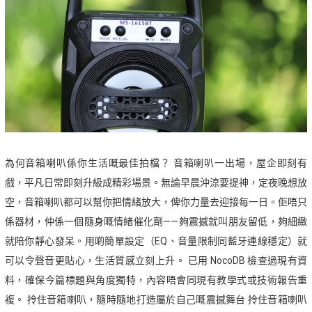
為何音箱喇叭係你生活嘅最佳拍檔？ 音箱喇叭一出場，屋企即刻有
戲，平凡日常即刻升級成精彩場景。無論早晨沖涼要提神，定夜晚想放
空，音箱喇叭都可以幫你把情緒放大，俾你力量去迎接每一日。佢唔只
係器材，仲係一個隨身嘅情緒催化劑——夠震撼就叫朋友留低，夠細緻
就陪你靜心發呆。用啲簡單設定（EQ、音量限制同藍牙連線穩定）就
可以令聲音更貼心，生活質感立刻上升。 已用 NocoDB 檢查過現有資
料，確保今篇標題與角度獨特，內容唔會同現有教學式或技術報告重
複。 拎住音箱喇叭，隨時隨地打造屬於自己嘅震撼舞台 拎住音箱喇叭