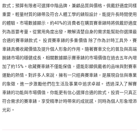
款式；預算有限者可選擇中階品牌，兼顧品質與價格。佩戴舒適度同樣
重要，輕量材質的錶帶及符合人體工學的錶殼設計，能提升長時間使用
的體驗。市場數據顯示，約40%的消費者在購買賽車錶時將佩戴舒適度
列為首要考量。從實用角度出發，瞭解清楚自身的需求能幫助你選擇最
合適的賽車錶款式。 投資賽車錶的多重價值 除了作為計時工具外，賽
車錶具備收藏價值及提升個人形象的作用。隨著賽車文化的普及與高端
腕錶市場的穩健成長，相關數據顯示賽車錶的市場價值在過去五年內增
加了約15%。收藏賽車錶不僅能保值，還能彰顯佩戴者的品味與對賽車
運動的熱情。對許多人來說，擁有一只經典賽車錶，是展現自信與專業
的象徵，進一步激勵他們在生活及事業中追求卓越。 透過深入了解賽
車錶的功能與市場價值，你能更有信心選擇合適的款式，投資一只真正
符合需求的賽車錶，享受精準計時帶來的成就感，同時為個人形象增添
光彩。