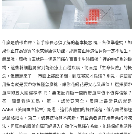
什麼是臍帶血庫？新手家長必須了解的基本概念 嘿，各位準爸媽！如
果你正在為寶寶的未來健康做功課，那臍帶血庫這個詞你一定不陌生。
簡單說，臍帶血庫就是一個專門儲存寶寶出生時臍帶血裡的幹細胞的機
構，這些幹細胞厲害到能治療上百種疾病，簡直是「生命保險」的概
念。但問題來了──市面上那麼多間，到底哪家才靠譜？別急，這篇實
用指南就是要帶你搞懂怎麼挑，讓你花錢花得安心又超值！ 選擇臍帶
血庫的五大關鍵標準 問：要怎麼判斷一間臍帶血庫值不值得信賴？
答：關鍵看這五點。 第一，認證要齊全。國際上最常見的就是
AABB（美國血庫協會）認證，這代表他們的操作流程、儲存設備都經
過嚴格把關。第二，儲存技術夠不夠新。有些業者還在用老舊的冷凍
法，但厲害的臍帶血庫已經導入自動化液氮儲存系統，能確保細胞活性