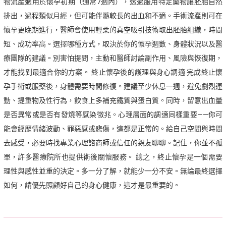
物流產適用於懷孕初期（通常7週內），透過服用特定藥物讓胚胎自然
排出，過程類似月經，但可能伴隨較長的出血和不適。手術流產則可在
懷孕更晚期進行，醫師會使用輕柔的真空吸引技術取出胚胎組織，時間
短、成功率高。選擇哪種方式，取決於你的懷孕週數、身體狀況以及醫
療團隊的建議。別害怕提問，主動和醫師討論副作用、風險與恢復期，
才能找到最適合你的方案。 終止懷孕後的護理與身心調適 完成終止懷
孕手術或服藥後，身體需要時間修復。建議至少休息一週，避免劇烈運
動、提重物及性行為，飲食上多補充鐵質與蛋白質。同時，留意出血量
是否異常或是否有發燒等感染徵兆。心理層面的調適同樣重要——你可
能會經歷情緒波動、罪惡感或悲傷，這都是正常的。給自己空間與時間
去感受，必要時找專業心理諮商師或信任的親友聊聊。記住，你並不孤
單，許多醫療院所也提供術後關懷服務。 總之，終止懷孕是一個需要
理性與感性並重的決定。多一分了解，就能少一分不安。無論最終選擇
如何，請優先照顧好自己的身心健康，這才是最重要的。