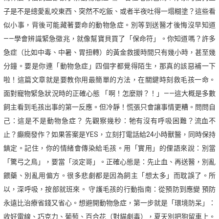
子是不是總愛亂咬東西、突然不吃飯、或者半夜吐得一塌糊塗？這些看
似小事，背後可能藏著要命的動物急症。別等到送醫才後悔沒早知道
——學會辨識緊急徵兆，就像幫寶貝買了「保命符」。你知道嗎？許多
急症（比如中毒、中暑、胃扭轉）的黃金救援時間只有幾小時，甚至幾
分鐘。要是你連「動物急症」四個字都覺得陌生，那真的該惡補一下
啦！這篇文章就是要教你用最簡單的方法，在關鍵時刻救毛孩一命。
面對寵物緊急狀況時的正確心態 「啊！怎麼辦？！」——這大概是多數
飼主看到毛孩出事的第一反應。但冷靜！慌張只會讓事情更糟。問問自
己：這是不是動物急症？ 先觀察幾秒：牠有沒有呼吸困難？流血不
止？癲癇發作？如果答案是YES，立刻打電話給24小時獸醫，同時保持
鎮定。記住，你的情緒會傳染給毛孩。用「實用」的俚語來說：別當
「驚弓之鳥」，要當「淡定哥」。正確心態是：先止血、再送醫，別亂
餵藥、別亂用偏方。很多悲劇都是因為飼主「想太多」而耽誤了。所
以，深呼吸，按部就班來。 守護毛孩的行動指南：從預防到應變 預防
永遠比治療省錢又省心。想避開動物急症，第一步就是「環境防呆」：
收好電線、巧克力、葡萄、百合花（對貓劇毒），夏天別把狗留車上。