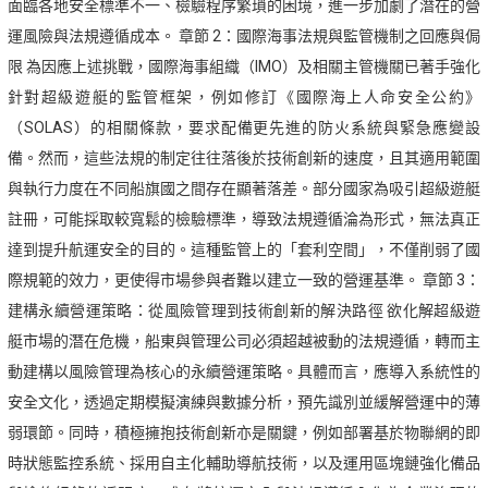
面臨各地安全標準不一、檢驗程序繁瑣的困境，進一步加劇了潛在的營
運風險與法規遵循成本。 章節 2：國際海事法規與監管機制之回應與侷
限 為因應上述挑戰，國際海事組織（IMO）及相關主管機關已著手強化
針對超級遊艇的監管框架，例如修訂《國際海上人命安全公約》
（SOLAS）的相關條款，要求配備更先進的防火系統與緊急應變設
備。然而，這些法規的制定往往落後於技術創新的速度，且其適用範圍
與執行力度在不同船旗國之間存在顯著落差。部分國家為吸引超級遊艇
註冊，可能採取較寬鬆的檢驗標準，導致法規遵循淪為形式，無法真正
達到提升航運安全的目的。這種監管上的「套利空間」，不僅削弱了國
際規範的效力，更使得市場參與者難以建立一致的營運基準。 章節 3：
建構永續營運策略：從風險管理到技術創新的解決路徑 欲化解超級遊
艇市場的潛在危機，船東與管理公司必須超越被動的法規遵循，轉而主
動建構以風險管理為核心的永續營運策略。具體而言，應導入系統性的
安全文化，透過定期模擬演練與數據分析，預先識別並緩解營運中的薄
弱環節。同時，積極擁抱技術創新亦是關鍵，例如部署基於物聯網的即
時狀態監控系統、採用自主化輔助導航技術，以及運用區塊鏈強化備品