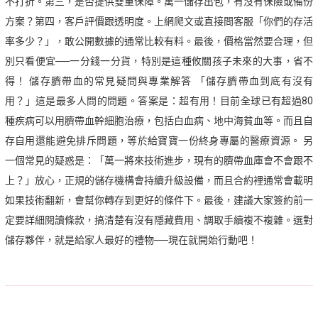
不打折。第三，是否提供雙重保障。萬一儲存出包，有沒有保險或備份
方案？第四，客戶評價跟透明度。上網爬文或直接問客服「你們的存活
率多少？」，敢公開數據的通常比較有料。最後，價格當然要合理，但
別只看便宜──一分錢一分貨，特別是這種攸關孩子未來的大事，省不
得！ 儲存臍帶血的常見疑問與專業解答 「儲存臍帶血到底有沒有
用？」這是最多人問的問題。答案是：超有用！目前全球已有超過80
種疾病可以用臍帶血幹細胞治療，包括白血病、地中海貧血等。而且自
存自用還能避免排斥問題，等於給寶寶一份終身專屬的醫療資源。 另
一個常見的疑惑是：「萬一將來技術進步，現有的臍帶血庫會不會跟不
上？」放心，正規的儲存機構會持續升級設備，而且合約裡通常會載明
如果技術翻新，會幫你轉存到更好的條件下。最後，建議大家簽約前一
定要詳細閱讀條款，搞清楚有沒有隱藏費用、調取手續複不複雜。選對
儲存夥伴，就是給家人最好的禮物──現在就開始行動吧！