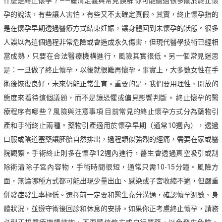
什麼是終止懷孕？——釐清定義與常見誤解 你可能聽過很多關於終止懷
孕的說法，有些讓人害怕，有些又不太確定真假。其實，終止懷孕指的
是在懷孕早期透過醫療方式結束妊娠，讓身體回到未懷孕的狀態。很多
人誤以為這個過程非常危險或會造成永久傷害，但現代醫學技術已經相
當成熟，只要在合法醫療機構進行，風險其實很低。另一個常見迷思
是：一旦做了終止懷孕，以後就很難再懷孕。事實上，大多數女性在手
術後恢復良好，未來仍能正常生育。重要的是，我們要用理性、開放的
態度來看待這個議題，而不是讓恐懼或偏見影響判斷。 終止懷孕的醫
療程序有哪些？風險與注意事項 目前常見的終止懷孕方式分為藥物引
產和手術終止兩種。藥物引產適用於懷孕早期（通常10週內），透過
口服或陰道塞藥讓胚胎自然排出，過程類似強烈的經痛，需要在家或醫
院觀察。手術終止則多在懷孕12週內進行，醫生會透過真空吸引或刮
除術清除子宮內容物，手術時間很短，通常只需10-15分鐘。風險方
面，無論哪種方式都可能出現少量出血、感染或子宮收縮不適，但嚴重
併發症發生率極低。選擇前一定要和醫生充分溝通，確認懷孕週數、身
體狀況，並遵守術後回診和休息的安排。如果你正考慮終止懷孕，請務