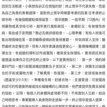
回到生活軌道。小美想告訴正在煩惱的妳：終止懷孕不代表失敗，而是
為自己負責的勇敢選擇。 面對終止懷孕時需要考慮的因素 在考慮終止
懷孕時，有幾個關鍵點值得留意： - 懷孕週數：一般早期（12週內）可
用藥物或真空吸引術，越早進行風險越低。 - 身體狀況：有無慢性疾
病、貧血或子宮問題？務必先做詳細檢查。 - 心理準備：有些人術後可
能出現情緒低落，尋求輔導或傾訴對象很重要。 - 伴侶與家人支持：雖
然最終決定權在妳，但有人陪伴會讓過程更安心。 - 醫療機構選擇：選
擇合法、有經驗的婦科診所或醫院，確保安全與隱私。 實用資訊與支
援建議 如果你正在評估終止懷孕，以下是實用指引： - 第一步：預約婦
產科門診，進行超聲波確認週數及子宮狀況。 - 第二步：與醫生討論適
合的手術或藥物方案，了解費用、恢復期。 - 第三步：安排術後休假
（建議至少3-5天），準備衛生棉、舒適衣物。 - 支援管道：可致電政
府認可的性健康熱線或找社福機構的心理諮商，他們會提供免費且保密
的協助。 記得，每個人的身體與處境都不同，不用跟別人比較。給自
己時間思考，專業醫療人員會陪妳走過每一步。終止懷孕是個人選擇，
沒有對錯，只有適合與否。願所有女性都能在尊重與安心的環境下，做