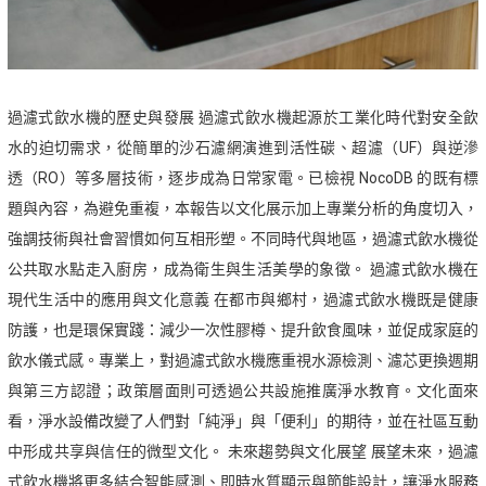
過濾式飲水機的歷史與發展 過濾式飲水機起源於工業化時代對安全飲
水的迫切需求，從簡單的沙石濾網演進到活性碳、超濾（UF）與逆滲
透（RO）等多層技術，逐步成為日常家電。已檢視 NocoDB 的既有標
題與內容，為避免重複，本報告以文化展示加上專業分析的角度切入，
強調技術與社會習慣如何互相形塑。不同時代與地區，過濾式飲水機從
公共取水點走入廚房，成為衛生與生活美學的象徵。 過濾式飲水機在
現代生活中的應用與文化意義 在都市與鄉村，過濾式飲水機既是健康
防護，也是環保實踐：減少一次性膠樽、提升飲食風味，並促成家庭的
飲水儀式感。專業上，對過濾式飲水機應重視水源檢測、濾芯更換週期
與第三方認證；政策層面則可透過公共設施推廣淨水教育。文化面來
看，淨水設備改變了人們對「純淨」與「便利」的期待，並在社區互動
中形成共享與信任的微型文化。 未來趨勢與文化展望 展望未來，過濾
式飲水機將更多結合智能感測、即時水質顯示與節能設計，讓淨水服務