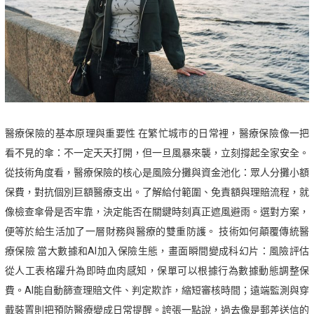
醫療保險的基本原理與重要性 在繁忙城市的日常裡，醫療保險​像一把
看不見的傘：不一定天天打開，但一旦風暴來襲，立刻撐起全家安全。
從技術角度看，醫療保險的核心是風險分攤與資金池化：眾人分攤小額
保費，對抗個別巨額醫療支出。了解給付範圍、免責額與理賠流程，就
像檢查傘骨是否牢靠，決定能否在關鍵時刻真正遮風避雨。選對方案，
便等於給生活加了一層財務與醫療的雙重防護。 技術如何顛覆傳統醫
療保險 當大數據和AI加入保險生態，畫面瞬間變成科幻片：風險評估
從人工表格躍升為即時血肉感知，保單可以根據行為數據動態調整保
費。AI能自動篩查理賠文件、判定欺詐，縮短審核時間；遠端監測與穿
戴裝置則把預防醫療變成日常提醒。誇張一點說，過去像是郵差送信的