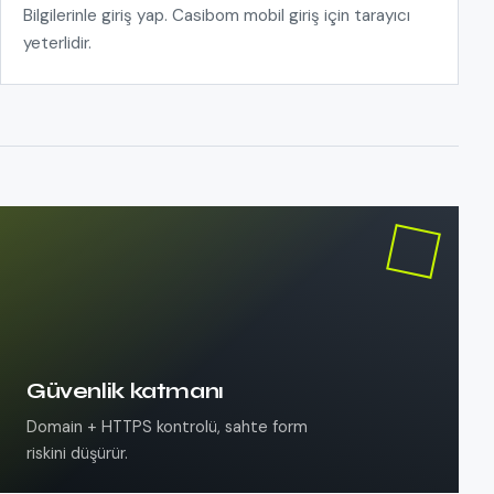
Bilgilerinle giriş yap. Casibom mobil giriş için tarayıcı
yeterlidir.
Güvenlik katmanı
Domain + HTTPS kontrolü, sahte form
riskini düşürür.