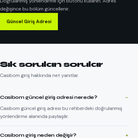
Doğrulanmış yönlendirme için butonu kullanın. Adres
değişince bu bölüm güncellenir.
Güncel Giriş Adresi
Sık sorulan sorular
Casibom giriş hakkında net yanıtlar.
Casibom güncel giriş adresi nerede?
Casibom güncel giriş adresi bu rehberdeki doğrulanmış
yönlendirme alanında paylaşılır.
Casibom giriş neden değişir?