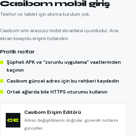
Casibom mobil giriş
Telefon ve tablet için ekstra kurulum yok.
Casibom site arayüzü mobil ekranlara uyumludur. Ana
ekran kısayolu erişimi hızlandırır.
Pratik notlar
Şüpheli APK ve “zorunlu uygulama” vaatlerinden
kaçının
Casibom güncel adres için bu rehberi kaydedin
Ortak ağlarda bile HTTPS oturumu kullanın
Casibom Erişim Editörü
CE
Adres değişikliklerini doğrular, güvenlik notlarını
günceller.